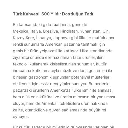
Türk Kahvesi: 500 Yıldır Dostluğun Tadı
Bu kapsamdaki gıda fuarlarına, genelde
Meksika, İtalya, Brezilya, Hindistan, Yunanistan, Çin,
Kuzey Kore,
İ
spanya, Japonya gibi ülkeler mutfaklarını
renkli sunumlarla Amerikan pazarına tanıtmak için
geniş bir ürün yelpazesi ile katılıyor. Ülke standlarında
ziyaretçi önünde elle hazırlanan taze ürünler, ileri
teknoloji kullanarak kişiselleştirilen sunumlar, kültür
ihracatına katkı amacıyla müzik ve dans gösterileri ile
birleşen gastronomik sunumlar potansiyel müşterileri
etkilemek için eşsiz deneyimler sunuyor. Bu nedenle,
pazardaki ürünlerin Amerika’da "ülke ismi" ile anılması,
hem o ülkenin kültürel ve üretim mirasının bir yansıması
oluyor, hem de Amerikalı tüketicilere ürün hakkında
kalite, otantiklik ve güven sağlamasında büyük rol
oynuyor.
Bir kültür, sadece bir milletin iç dünyasında var olan bir