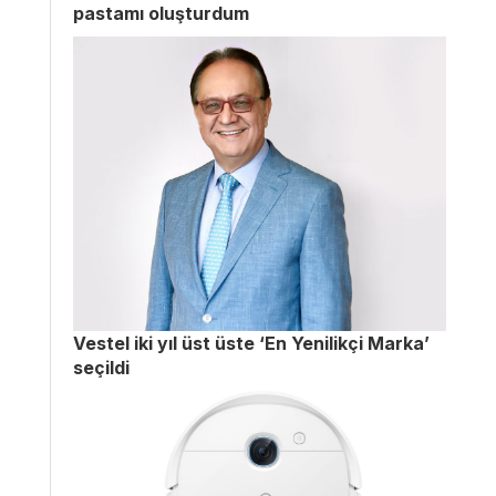
pastamı oluşturdum
Vestel iki yıl üst üste ‘En Yenilikçi Marka’
seçildi