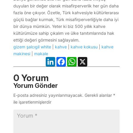
duyulan bir değer olarak misafirperverlik her gün daha
fazla öne çıkıyor. Özetle, Türk kahvesiyle kültürlerarası
güçlü bağlar kurmak, Türk misafirperverliğiyle daha iyi
bir dünya mümkün. Yeter ki biz 500 yıllık kahve
kültürümüze sahip çıkalım ve ülke tanıtımlarında hak
ettiği değeri görmesini sağlayalım.
gizem şalcıgil white
|
kahve
|
kahve kokusu
|
kahve
makinesi
|
makale
LinkedIn
Facebook
WhatsApp
X
0 Yorum
Yorum Gönder
E-posta adresiniz yayınlanmayacak.
Gerekli alanlar
*
ile işaretlenmişlerdir