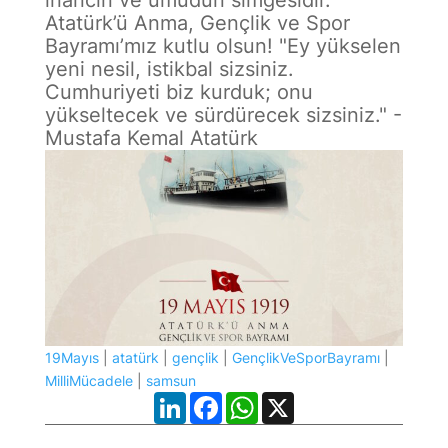
Atatürk’ü Anma, Gençlik ve Spor
Bayramı’mız kutlu olsun! "Ey yükselen
yeni nesil, istikbal sizsiniz.
Cumhuriyeti biz kurduk; onu
yükseltecek ve sürdürecek sizsiniz." -
Mustafa Kemal Atatürk
19Mayıs
|
atatürk
|
gençlik
|
GençlikVeSporBayramı
|
MilliMücadele
|
samsun
LinkedIn
Facebook
WhatsApp
X