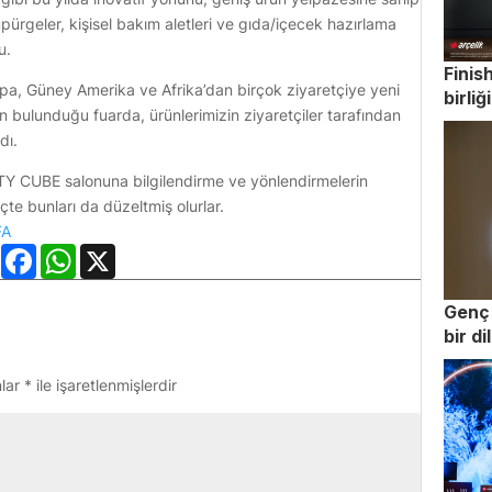
üpürgeler, kişisel bakım aletleri ve gıda/içecek hazırlama
u.
Finis
upa, Güney Amerika ve Afrika’dan birçok ziyaretçiye yeni
birliğ
inin bulunduğu fuarda, ürünlerimizin ziyaretçiler tarafından
dı.
ITY CUBE salonuna bilgilendirme ve yönlendirmelerin
te bunları da düzeltmiş olurlar.
FA
LinkedIn
Facebook
WhatsApp
X
Genç 
bir d
nlar
*
ile işaretlenmişlerdir