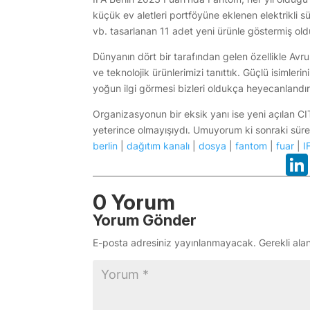
küçük ev aletleri portföyüne eklenen elektrikli s
vb. tasarlanan 11 adet yeni ürünle göstermiş old
Dünyanın dört bir tarafından gelen özellikle Avr
ve teknolojik ürünlerimizi tanıttık. Güçlü isimler
yoğun ilgi görmesi bizleri oldukça heyecanlandır
Organizasyonun bir eksik yanı ise yeni açılan C
yeterince olmayışıydı. Umuyorum ki sonraki süreç
berlin
|
dağıtım kanalı
|
dosya
|
fantom
|
fuar
|
I
0 Yorum
Yorum Gönder
E-posta adresiniz yayınlanmayacak.
Gerekli ala