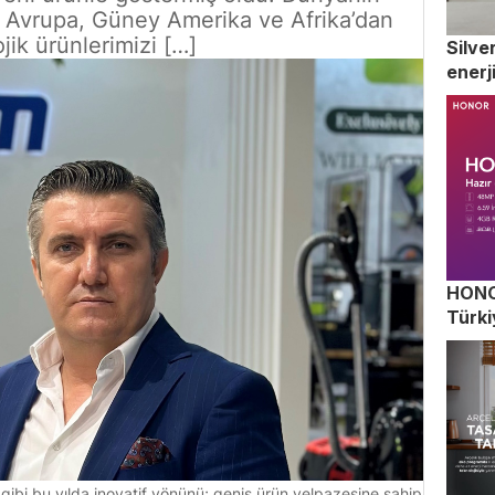
le Avrupa, Güney Amerika ve Afrika’dan
jik ürünlerimizi […]
Silve
enerj
HONOR
Türki
 gibi bu yılda inovatif yönünü; geniş ürün yelpazesine sahip