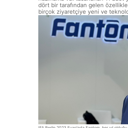
dört bir tarafından gelen özellik
birçok ziyaretçiye yeni ve teknolo
IFA Berlin 2023 Fuarı’nda Fantom, her yıl olduğu