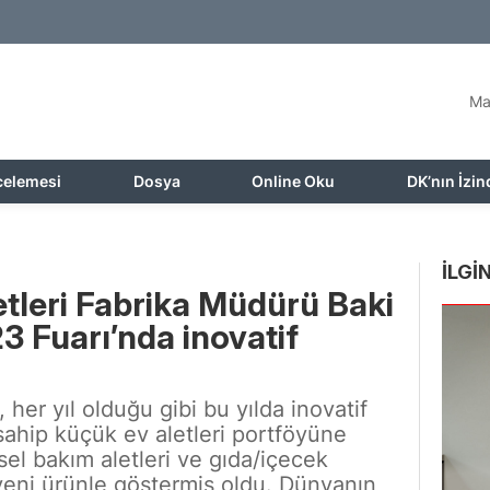
Ma
celemesi
Dosya
Online Oku
DK’nın İzin
İLGİN
letleri Fabrika Müdürü Baki
23 Fuarı’nda inovatif
her yıl olduğu gibi bu yılda inovatif
ahip küçük ev aletleri portföyüne
isel bakım aletleri ve gıda/içecek
 yeni ürünle göstermiş oldu. Dünyanın