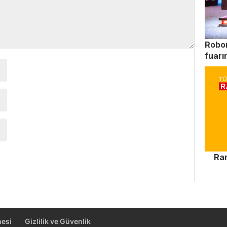
Robo
fuarın
Ra
mesi
Gizlilik ve Güvenlik