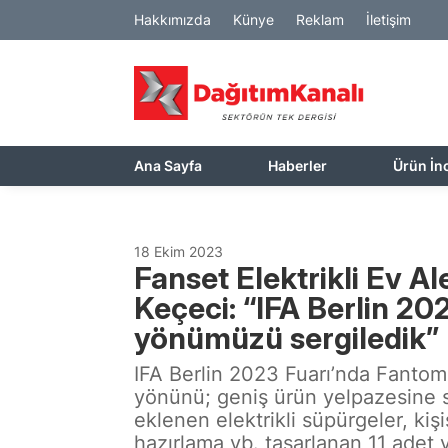
Hakkımızda
Künye
Reklam
İletişim
Ana Sayfa
Haberler
Ürün İn
18 Ekim 2023
Fanset Elektrikli Ev A
Keçeci: “IFA Berlin 20
yönümüzü sergiledik”
IFA Berlin 2023 Fuarı’nda Fantom, 
yönünü; geniş ürün yelpazesine s
eklenen elektrikli süpürgeler, kiş
hazırlama vb. tasarlanan 11 adet