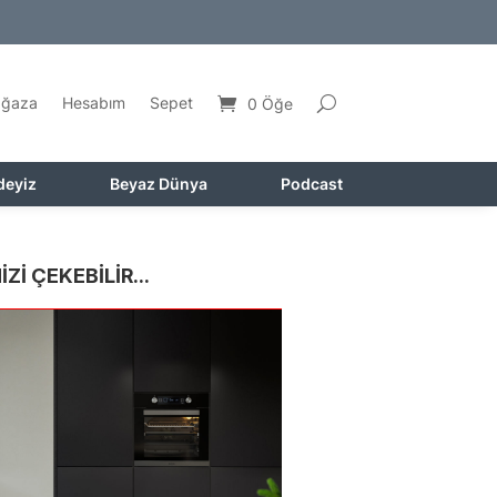
ğaza
Hesabım
Sepet
0 Öğe
deyiz
Beyaz Dünya
Podcast
İZİ ÇEKEBİLİR...