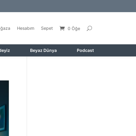
ğaza
Hesabım
Sepet
0 Öğe
deyiz
Beyaz Dünya
Podcast