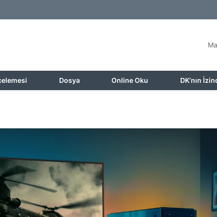
Ma
celemesi
Dosya
Online Oku
DK’nın İzin