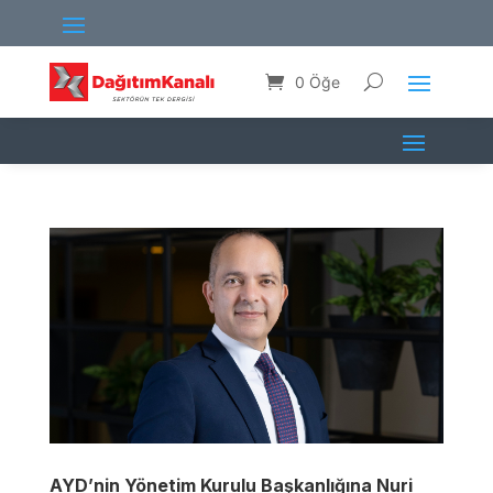
0 Öğe
AYD’nin Yönetim Kurulu Başkanlığına Nuri