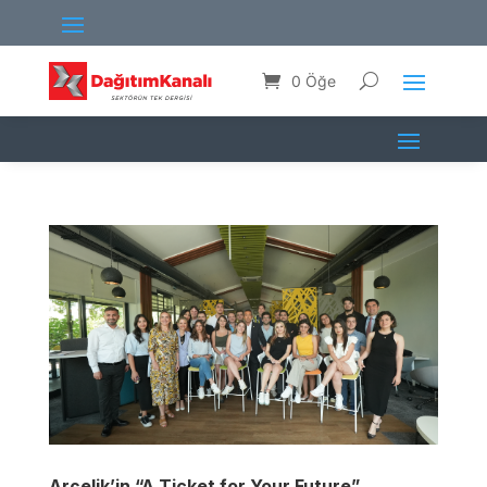
0 Öğe
Arçelik’in “A Ticket for Your Future”