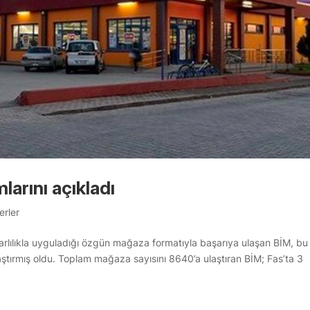
arını açıkladı
erler
rarlılıkla uyguladığı özgün mağaza formatıyla başarıya ulaşan BİM, bu 
laştırmış oldu. Toplam mağaza sayısını 8640’a ulaştıran BİM; Fas’ta 3