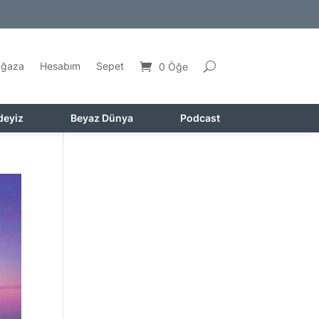
ğaza
Hesabım
Sepet
0 Öğe
deyiz
Beyaz Dünya
Podcast