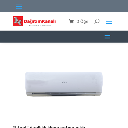
0 Öğe
“I feel” özellikli klima satışa çıktı