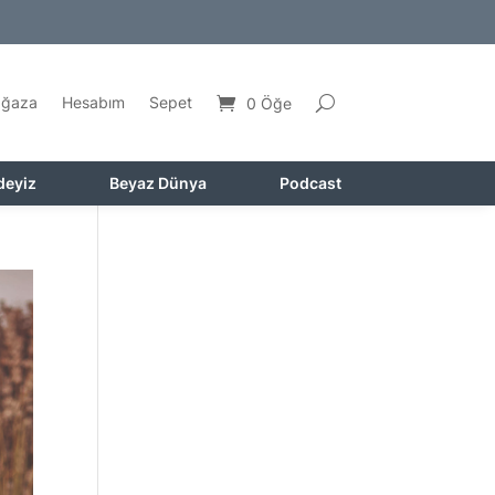
ğaza
Hesabım
Sepet
0 Öğe
deyiz
Beyaz Dünya
Podcast