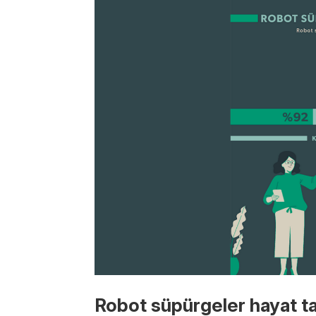
Robot süpürgeler hayat tar