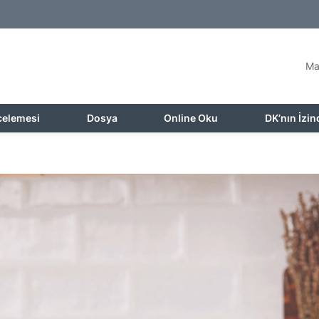
Ma
celemesi
Dosya
Online Oku
DK’nın İzin