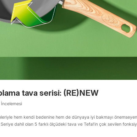
plama tava serisi: (RE)NEW
 İncelemesi
cihleriyle hem kendi bedenine hem de dünyaya iyi bakmayı önemseye
eriye dahil olan 5 farklı ölçüdeki tava ve Tefal’in çok sevilen fonksi