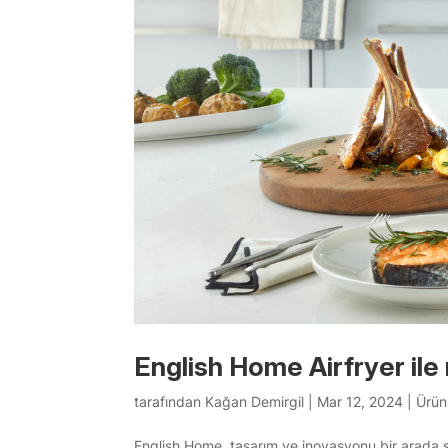
English Home Airfryer ile 
tarafından
Kağan Demirgil
|
Mar 12, 2024
|
Ürün
English Home, tasarım ve inovasyonu bir arada s