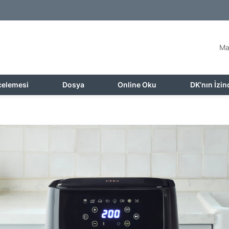
Ma
celemesi
Dosya
Online Oku
DK’nın İzin