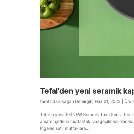
Tefal’den yeni seramik ka
tarafından
Kağan Demirgil
|
Haz 21, 2023
|
Ürün
Tefal’in yeni (RE)NEW Seramik Tava Serisi, ter
amatör şeflerin mutfaktaki vazgeçilmezi olacak. S
Ingenio seti, mutfaklara...