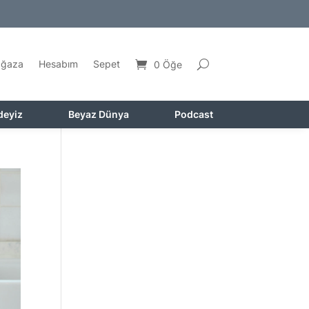
ğaza
Hesabım
Sepet
0 Öğe
deyiz
Beyaz Dünya
Podcast