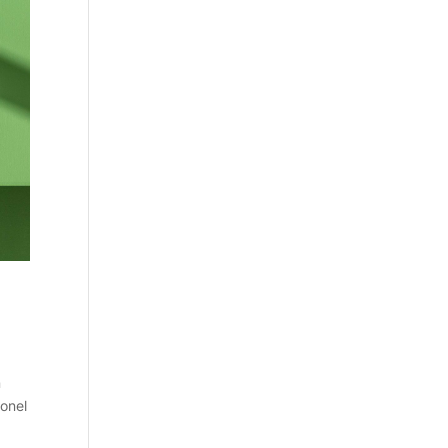
n
yonel