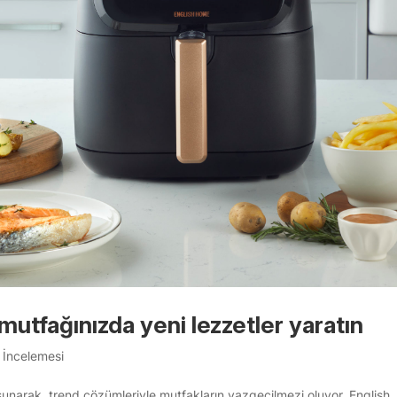
mutfağınızda yeni lezzetler yaratın
 İncelemesi
unarak, trend çözümleriyle mutfakların vazgeçilmezi oluyor. English