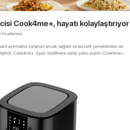
iricisi Cook4me+, hayatı kolaylaştırıyor
n İncelemesi
it ayırmakta zorlanan ancak sağlıklı ve lezzetli yemeklerden de
iştirdi: Cook4me+. Eşsiz özelliklere sahip çoklu pişirici Cook4me+,