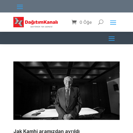
0 Öğe
Jak Kamhi aramızdan ayrıldı