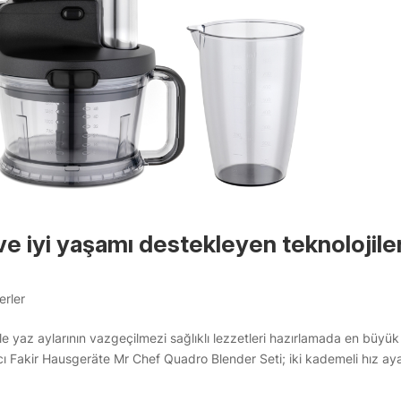
ve iyi yaşamı destekleyen teknolojiler
erler
ile yaz aylarının vazgeçilmezi sağlıklı lezzetleri hazırlamada en büyük
ı Fakir Hausgeräte Mr Chef Quadro Blender Seti; iki kademeli hız aya