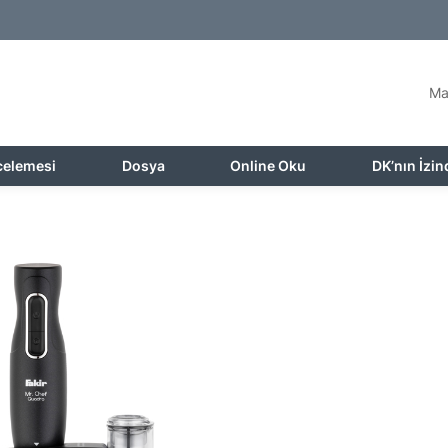
Ma
celemesi
Dosya
Online Oku
DK’nın İzin