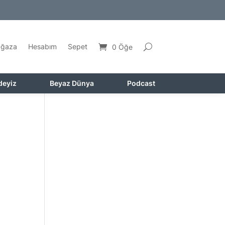
ğaza
Hesabım
Sepet
0 Öğe
deyiz
Beyaz Dünya
Podcast