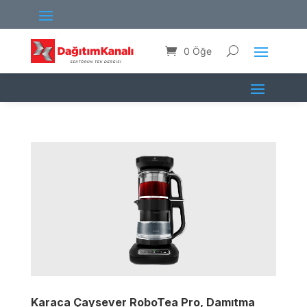
0 Öğe
Karaca Çaysever RoboTea Pro, Damıtma