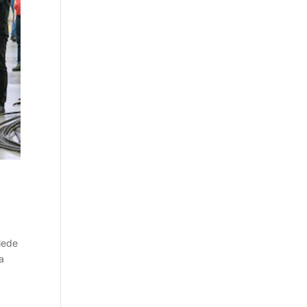
lede
a