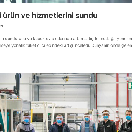
i ürün ve hizmetlerini sundu
er
rin dondurucu ve küçük ev aletlerinde artan satış ile mutfağa yönele
nmeye yönelik tüketici talebindeki artışı inceledi. Dünyanın önde gele