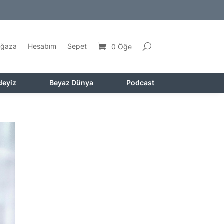
ğaza
Hesabım
Sepet
0 Öğe
deyiz
Beyaz Dünya
Podcast