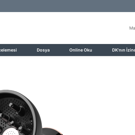
Ma
celemesi
Dosya
Online Oku
DK’nın İzin