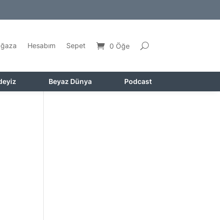
ğaza
Hesabım
Sepet
0 Öğe
deyiz
Beyaz Dünya
Podcast